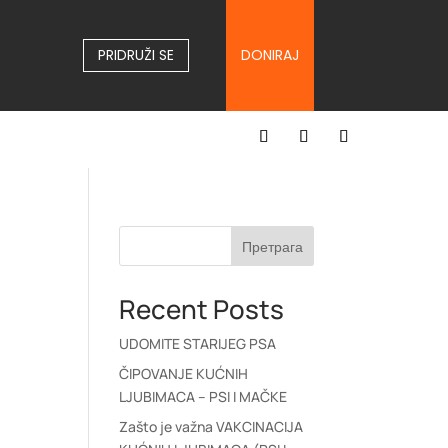
PRIDRUŽI SE
DONIRAJ
Претрага
Recent Posts
UDOMITE STARIJEG PSA
ČIPOVANJE KUĆNIH
LJUBIMACA – PSI I MAČKE
Zašto je važna VAKCINACIJA