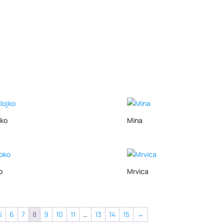
jko
Mina
o
Mrvica
5
6
7
8
9
10
11
…
13
14
15
→