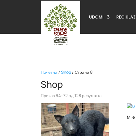
UDOMI
RECIKLA
Почетна
/
Shop
/ Страна 8
Shop
Приказ 64–72 од 128 резултата
Mile