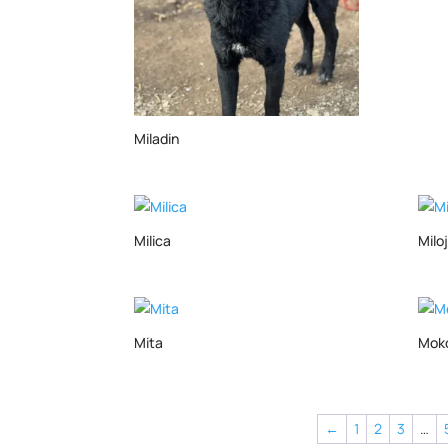
Miladin
Milica
Milo
Mita
Mok
←
1
2
3
…