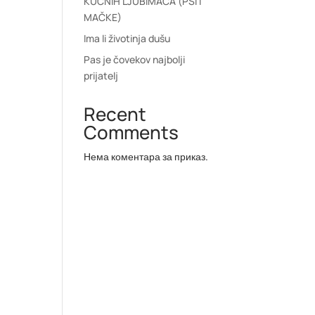
KUĆNIH LJUBIMACA (PSI I
MAČKE)
Ima li životinja dušu
Pas je čovekov najbolji
prijatelj
Recent
Comments
Нема коментара за приказ.