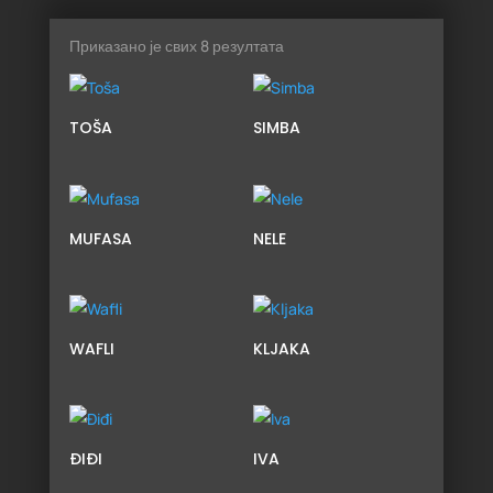
Сортирано
Приказано је свих 8 резултата
по
најновијем
TOŠA
SIMBA
MUFASA
NELE
WAFLI
KLJAKA
ĐIĐI
IVA