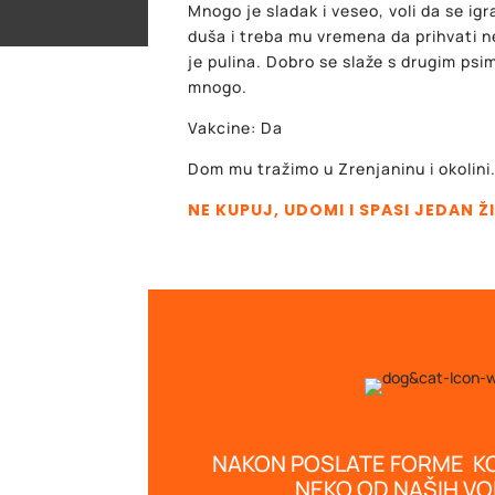
Mnogo je sladak i veseo, voli da se igr
duša i treba mu vremena da prihvati 
je pulina. Dobro se slaže s drugim psim
mnogo.
Vakcine: Da
Dom mu tražimo u Zrenjaninu i okolini
NE KUPUJ, UDOMI I SPASI JEDAN Ž
NAKON POSLATE FORME K
NEKO OD NAŠIH V