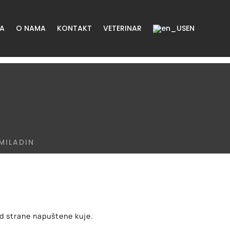
ŽA
O NAMA
KONTAKT
VETERINAR
EN
MILADIN
od strane napuštene kuje.