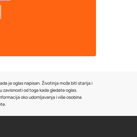
da je oglas napisan. Životinja može biti starija i
 u zavisnosti od toga kada gledate oglas.
informacija oko udomljavanja i više osobina
ete.