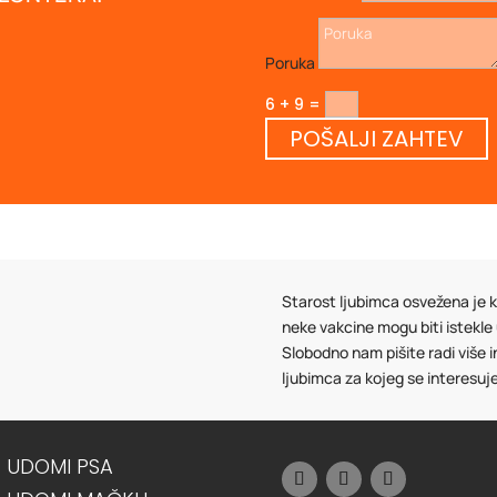
Poruka
6 + 9
=
POŠALJI ZAHTEV
Starost ljubimca osvežena je ka
neke vakcine mogu biti istekle
Slobodno nam pišite radi više 
ljubimca za kojeg se interesuj
UDOMI PSA