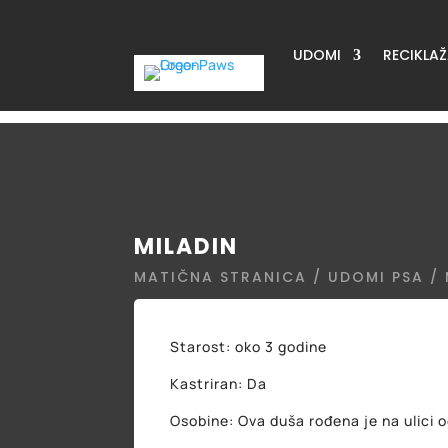
UDOMI
RECIKLA
MILADIN
MATIČNA STRANICA
/
UDOMI PSA
/ 
Starost: oko 3 godine
Kastriran: Da
Osobine: Ova duša rođena je na ulici 