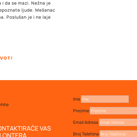
a i da se mazi. Nežna je
nepoznate ljude. Mešanac
a. Poslušan je i ne laje
.
IVOT!
Ime
Prezime
Email Adresa
ONTAKTIRAĆE VAS
Broj Telefona
OLONTERA.