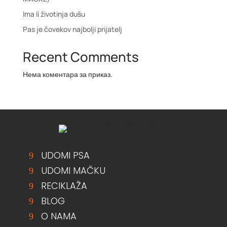
Ima li životinja dušu
Pas je čovekov najbolji prijatelj
Recent Comments
Нема коментара за приказ.
UDOMI PSA
UDOMI MAČKU
RECIKLAŽA
BLOG
O NAMA