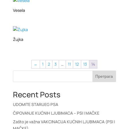
Vesela
Žujka
←
1
2
3
…
11
12
13
14
Претрага
Recent Posts
UDOMITE STARIJEG PSA
ČIPOVANJE KUĆNIH LJUBIMACA – PSI I MAČKE
Zašto je važna VAKCINACIJA KUĆNIH LJUBIMACA (PSI I
MAČKE)