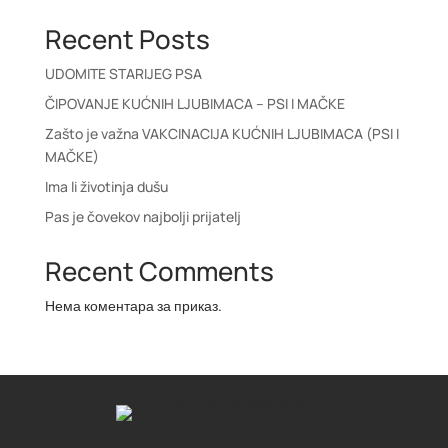
Recent Posts
UDOMITE STARIJEG PSA
ČIPOVANJE KUĆNIH LJUBIMACA – PSI I MAČKE
Zašto je važna VAKCINACIJA KUĆNIH LJUBIMACA (PSI I
MAČKE)
Ima li životinja dušu
Pas je čovekov najbolji prijatelj
Recent Comments
Нема коментара за приказ.