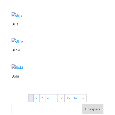
Bilja
Blinki
Bobi
1
2
3
4
…
12
13
14
→
Претрага