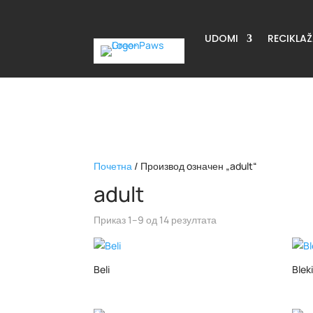
UDOMI
RECIKLA
Почетна
/ Производ oзначен „adult“
adult
Приказ 1–9 од 14 резултата
Beli
Bleki