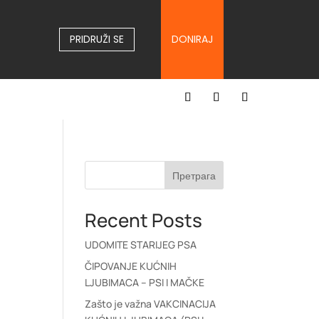
PRIDRUŽI SE
DONIRAJ
Претрага
Recent Posts
UDOMITE STARIJEG PSA
ČIPOVANJE KUĆNIH
LJUBIMACA – PSI I MAČKE
Zašto je važna VAKCINACIJA