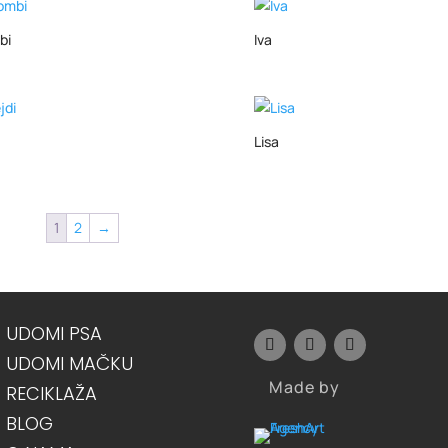
bi
Iva
Lisa
1
2
→
UDOMI PSA
UDOMI MAČKU
Made by
RECIKLAŽA
BLOG