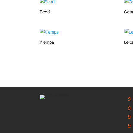
Đenđi
Gom
Klempa
Lejdi