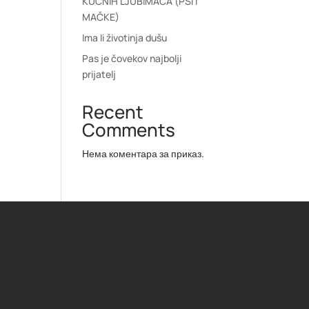
KUĆNIH LJUBIMACA (PSI I
MAČKE)
Ima li životinja dušu
Pas je čovekov najbolji
prijatelj
Recent
Comments
Нема коментара за приказ.