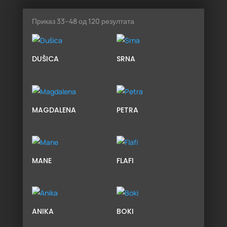
Сортирано
Приказ 33–48 од 120 резултата
по
најновијем
DUŠICA
SRNA
MAGDALENA
PETRA
MANE
FLAFI
ANIKA
BOKI