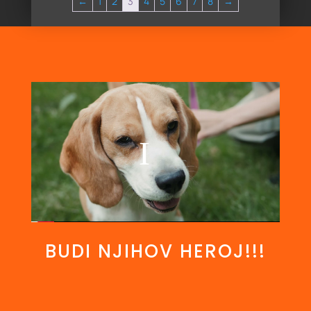
←
1
2
3
4
5
6
7
8
→
BUDI NJIHOV HEROJ!!!