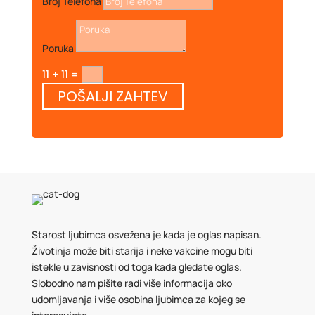
Broj Telefona
Poruka
11 + 11
=
POŠALJI ZAHTEV
Starost ljubimca osvežena je kada je oglas napisan.
Životinja može biti starija i neke vakcine mogu biti
istekle u zavisnosti od toga kada gledate oglas.
Slobodno nam pišite radi više informacija oko
udomljavanja i više osobina ljubimca za kojeg se