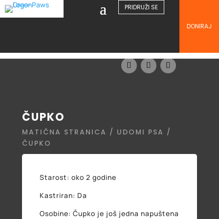
PRIDRUŽI SE
DONIRAJ
ČUPKO
MATIČNA STRANICA
/
UDOMI PSA
/
ČUPKO
Starost: oko 2 godine
Kastriran: Da
Osobine: Čupko je još jedna napuštena