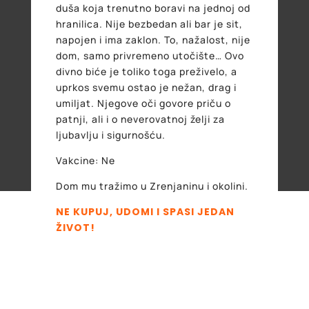
duša koja trenutno boravi na jednoj od
hranilica. Nije bezbedan ali bar je sit,
napojen i ima zaklon. To, nažalost, nije
dom, samo privremeno utočište… Ovo
divno biće je toliko toga preživelo, a
uprkos svemu ostao je nežan, drag i
umiljat. Njegove oči govore priču o
patnji, ali i o neverovatnoj želji za
ljubavlju i sigurnošću.
Vakcine: Ne
Dom mu tražimo u Zrenjaninu i okolini.
NE KUPUJ, UDOMI I SPASI JEDAN
ŽIVOT!