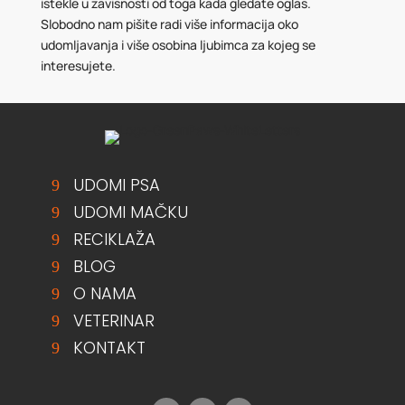
istekle u zavisnosti od toga kada gledate oglas.
Slobodno nam pišite radi više informacija oko
udomljavanja i više osobina ljubimca za kojeg se
interesujete.
UDOMI PSA
UDOMI MAČKU
RECIKLAŽA
BLOG
O NAMA
VETERINAR
KONTAKT