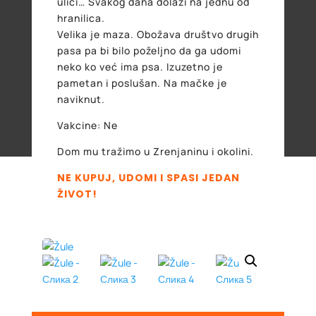
ulici… Svakog dana dolazi na jednu od
hranilica.
Velika je maza. Obožava društvo drugih
pasa pa bi bilo poželjno da ga udomi
neko ko već ima psa. Izuzetno je
pametan i poslušan. Na mačke je
naviknut.
Vakcine: Ne
Dom mu tražimo u Zrenjaninu i okolini.
NE KUPUJ, UDOMI I SPASI JEDAN
ŽIVOT!