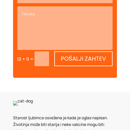
POŠALJI ZAHTEV
=
12 + 11
Starost ljubimca osvežena je kada je oglas napisan.
Životinja može biti starija i neke vakcine mogu biti