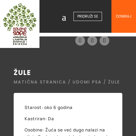
PRIDRUŽI SE
DONIRAJ
ŽULE
MATIČNA STRANICA
/
UDOMI PSA
/ ŽULE
Starost: oko 6 godina
Kastriran: Da
Osobine: Žuća se već dugo nalazi na