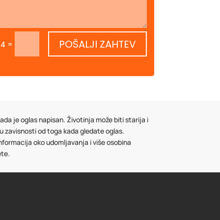
POŠALJI ZAHTEV
=
14
da je oglas napisan. Životinja može biti starija i
 u zavisnosti od toga kada gledate oglas.
informacija oko udomljavanja i više osobina
ete.