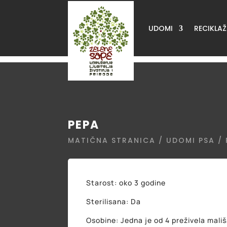
UDOMI
RECIKLA
PEPA
MATIČNA STRANICA
/
UDOMI PSA
/ 
Starost: oko 3 godine
Sterilisana: Da
Osobine: Jedna je od 4 preživela mali