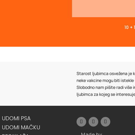
10 + 
Starost ljubimca osvežena je ka
neke vakcine mogu biti istekle
Slobodno nam pišite radi više 
ljubimca za kojeg se interesuj
UDOMI PSA
UDOMI MAČKU
Made by