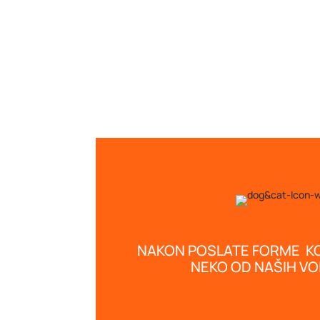
NAKON POSLATE FORME K
NEKO OD NAŠIH V