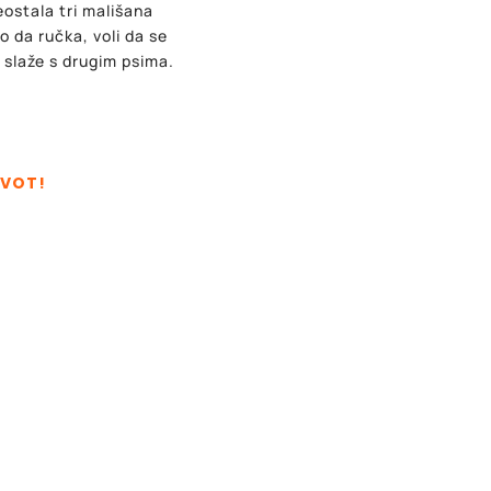
eostala tri mališana
 da ručka, voli da se
 slaže s drugim psima.
IVOT!