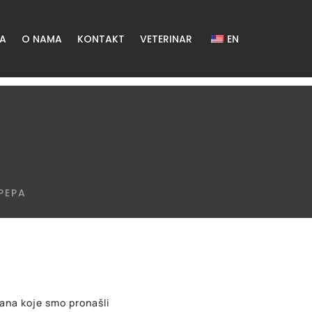
ŽA
O NAMA
KONTAKT
VETERINAR
EN
PEPA
šana koje smo pronašli