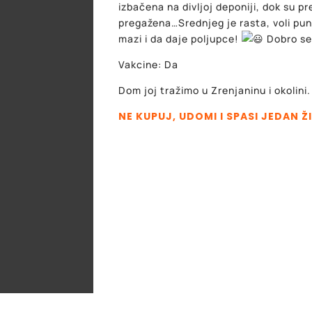
izbačena na divljoj deponiji, dok su pr
pregažena…Srednjeg je rasta, voli puno
mazi i da daje poljupce!
Dobro se
Vakcine: Da
Dom joj tražimo u Zrenjaninu i okolini.
NE KUPUJ, UDOMI I SPASI JEDAN Ž