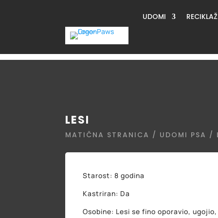
UDOMI
RECIKLA
LESI
MATIČNA STRANICA
/
UDOMI PSA
/ 
Starost: 8 godina
Kastriran: Da
Osobine: Lesi se fino oporavio, ugojio, 