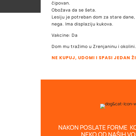
čipovan.
Obožava da se šeta.
Lesiju je potreban dom za stare dane, 
nega. Ima displaziju kukova.
Vakcine: Da
Dom mu tražimo u Zrenjaninu i okolini
NE KUPUJ, UDOMI I SPASI JEDAN Ž
NAKON POSLATE FORME K
NEKO OD NAŠIH V