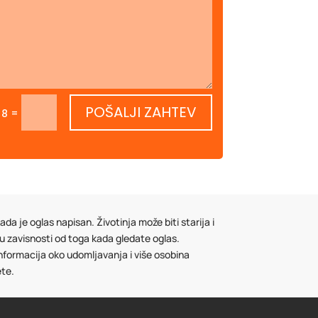
POŠALJI ZAHTEV
=
 8
da je oglas napisan. Životinja može biti starija i
 u zavisnosti od toga kada gledate oglas.
informacija oko udomljavanja i više osobina
ete.