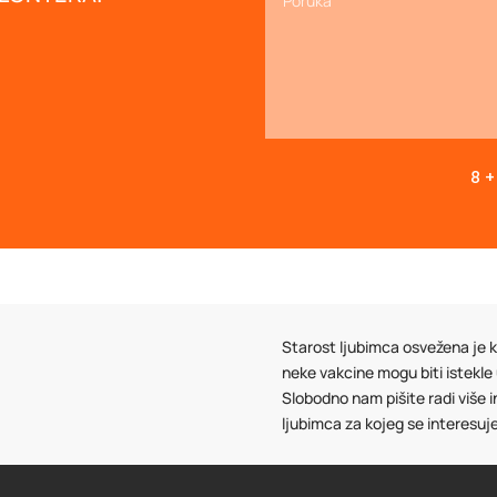
8 +
Starost ljubimca osvežena je ka
neke vakcine mogu biti istekle
Slobodno nam pišite radi više 
ljubimca za kojeg se interesuj