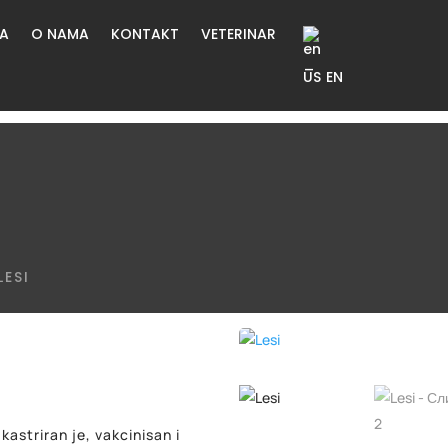
ŽA
O NAMA
KONTAKT
VETERINAR
EN
LESI
kastriran je, vakcinisan i