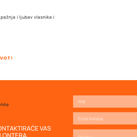
pažnja i ljubav vlasnika i
.
IVOT!
ONTAKTIRAĆE VAS
OLONTERA.