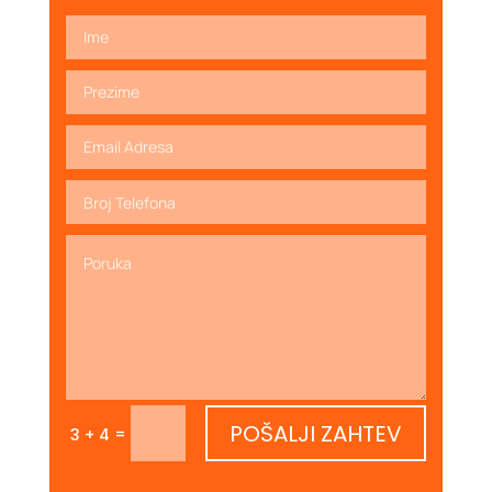
POŠALJI ZAHTEV
=
3 + 4