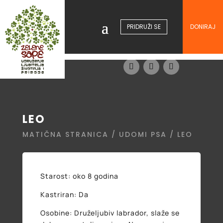
PRIDRUŽI SE
DONIRAJ
LEO
MATIČNA STRANICA
/
UDOMI PSA
/ LEO
Starost: oko 8 godina
Kastriran: Da
Osobine: Druželjubiv labrador, slaže se