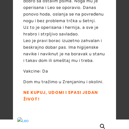
dobro sa ostalim psima. Noga mu je
operisana i Leo se oporavio. Danas
ponovo hoda, oslanja se na povređenu
nogu i bez problema trčka u šetnji.
Uz to je operisana i hernija, a sve je
hrabro i strpljivo savladao.
Leo je pravi borac izuzetno zahvalan i
beskrajno dobar pas. Ima higijenske
navike i naviknut je na boravak u stanu
i takav dom ili smeštaj mu i treba.
Vakcine: Da
Dom mu tražimo u Zrenjaninu i okolini.
NE KUPUJ, UDOMI I SPASI JEDAN
ŽIVOT!