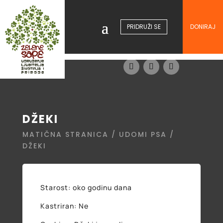
PRIDRUŽI SE
DONIRAJ
DŽEKI
MATIČNA STRANICA
/
UDOMI PSA
/
DŽEKI
Starost: oko godinu dana
Kastriran: Ne