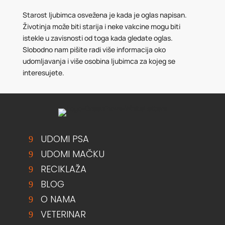
Starost ljubimca osvežena je kada je oglas napisan.
Životinja može biti starija i neke vakcine mogu biti
istekle u zavisnosti od toga kada gledate oglas.
Slobodno nam pišite radi više informacija oko
udomljavanja i više osobina ljubimca za kojeg se
interesujete.
UDOMI PSA
UDOMI MAČKU
RECIKLAŽA
BLOG
O NAMA
VETERINAR