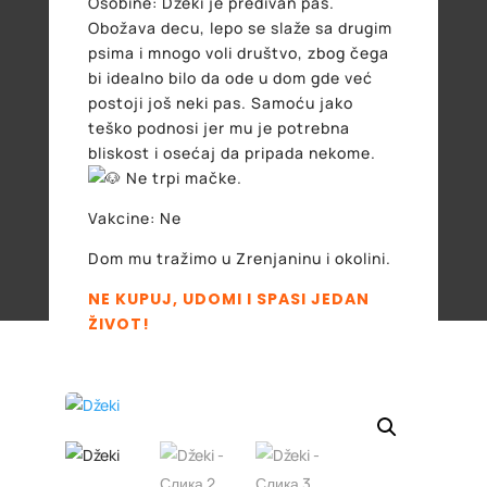
Osobine: Džeki je predivan pas.
Obožava decu, lepo se slaže sa drugim
psima i mnogo voli društvo, zbog čega
bi idealno bilo da ode u dom gde već
postoji još neki pas. Samoću jako
teško podnosi jer mu je potrebna
bliskost i osećaj da pripada nekome.
Ne trpi mačke.
Vakcine: Ne
Dom mu tražimo u Zrenjaninu i okolini.
NE KUPUJ, UDOMI I SPASI JEDAN
ŽIVOT!