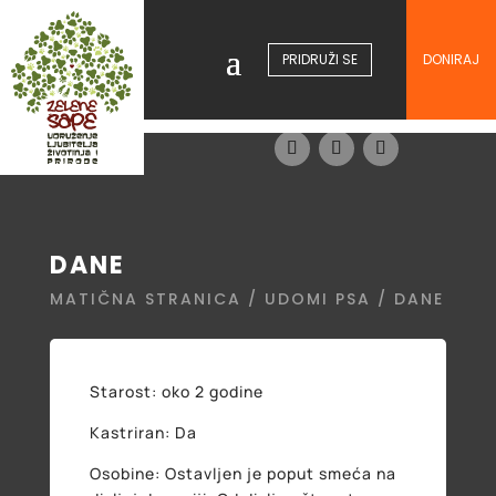
PRIDRUŽI SE
DONIRAJ
DANE
MATIČNA STRANICA
/
UDOMI PSA
/ DANE
Starost: oko 2 godine
Kastriran: Da
Osobine: Ostavljen je poput smeća na