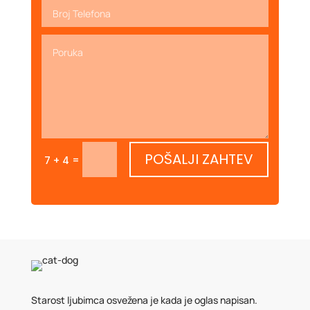
POŠALJI ZAHTEV
=
7 + 4
Starost ljubimca osvežena je kada je oglas napisan.