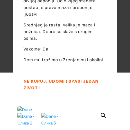
divljoj deponiji. Od divljeg šteneta
postao je prava maza i prepun je
ljubavi.
Srednjeg je rasta, velika je maza i
nežnica. Dobro se slaže s drugim
psima.
Vakcine: Da
Dom mu tražimo u Zrenjaninu i okolini.
NE KUPUJ, UDOMI I SPASI JEDAN
ŽIVOT!