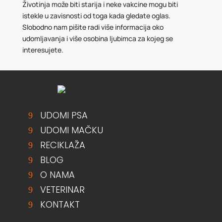
Životinja može biti starija i neke vakcine mogu biti
istekle u zavisnosti od toga kada gledate oglas.
Slobodno nam pišite radi više informacija oko
udomljavanja i više osobina ljubimca za kojeg se
interesujete.
UDOMI PSA
UDOMI MAČKU
RECIKLAŽA
BLOG
O NAMA
VETERINAR
KONTAKT