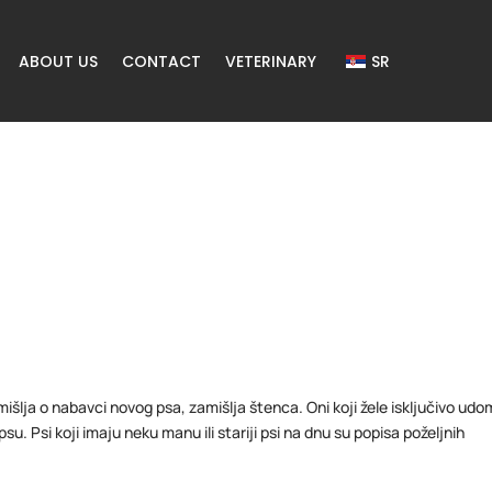
ABOUT US
CONTACT
VETERINARY
SR
išlja o nabavci novog psa, zamišlja štenca. Oni koji žele isključivo udom
su. Psi koji imaju neku manu ili stariji psi na dnu su popisa poželjnih