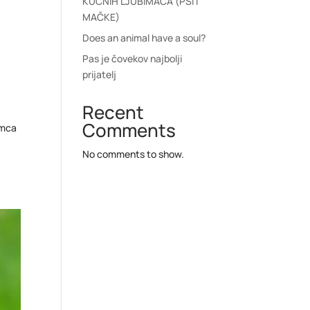
KUĆNIH LJUBIMACA (PSI I
MAČKE)
Does an animal have a soul?
Pas je čovekov najbolji
prijatelj
Recent
Comments
bimca
No comments to show.