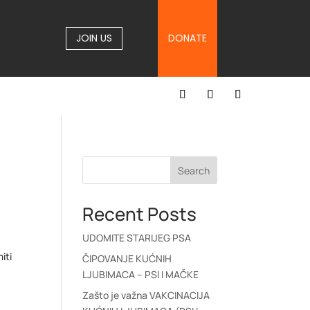
JOIN US
DONATE
Search
Recent Posts
UDOMITE STARIJEG PSA
iti
ČIPOVANJE KUĆNIH
LJUBIMACA – PSI I MAČKE
Zašto je važna VAKCINACIJA