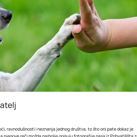
atelj
oći, ravnodušnosti i neznanja jednog društva, to što oni pate dokaz je
a njegove reči možda najbolje opisuju fotografije pasa iz Prihvatilišta 