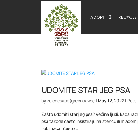
ADOPT
RECYCLE
UDOMITE STARIJEG PSA
by
zelenesape(greenpaws)
|
May 12, 2022
|
Pets
Zašto udomiti starijeg psa? Većina ljudi, kada razm
psa takođe često insistiraju na štencu ili mladom p
ljubimaca i često...