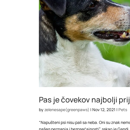
Pas je čovekov najbolji prij
by
zelenesape(greenpaws)
|
Nov 12, 2021
|
Pets
“Napušteni psi nisu pali sa neba. Oni su znak nem
našeg neznanja i bezosećajnosti”, rekao je Gandi, 