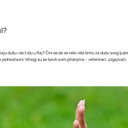
l?
maju dušu i da li idu u Raj? Čini se da se neki više brinu za dušu svog lju
 jednostavni. Mnogi su se bavili ovim pitanjima – veterinari, uzgajivači