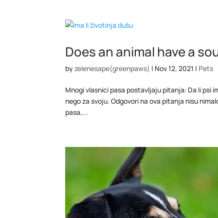
Does an animal have a sou
by
zelenesape(greenpaws)
|
Nov 12, 2021
|
Pets
Mnogi vlasnici pasa postavljaju pitanja: Da li psi i
nego za svoju. Odgovori na ova pitanja nisu nimalo
pasa,...